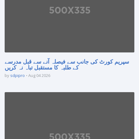
سپریم کورٹ کی جانب سے فیصلہ آنے سے قبل مدرسے
کے طلبہ کا مستقبل تباہ نہ کریں
by
sdpipro
Aug 04 2026