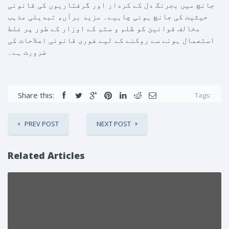
جانچ میں بجرنگ دل کے کردار اور گرفتاریوں کی قانونی
حیثیت کی جانچ ہونی چاہیے۔ مزید برآں، تبدیلی مذہب
مخالف قوانین کو ظلم و ستم کے اوزار کے طور پر غلط
استعمال ہونے سے روکنے کے لیے فوری قانونی اصلاحات کی
ضرورت ہے۔
Share this:
Tags:
PREV POST
NEXT POST
Related Articles