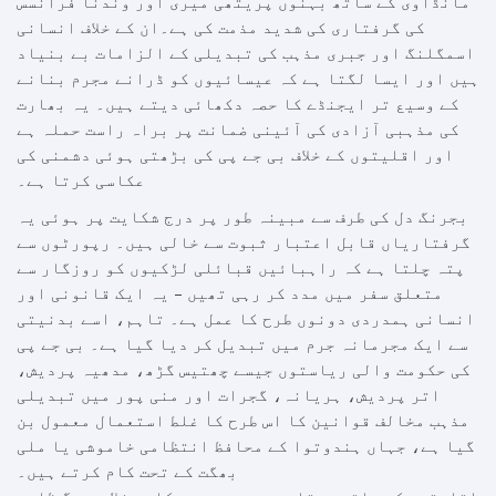
مانڈاوی کے ساتھ بہنوں پریتھی میری اور وندنا فرانسس
کی گرفتاری کی شدید مذمت کی ہے۔ان کے خلاف انسانی
اسمگلنگ اور جبری مذہب کی تبدیلی کے الزامات بے بنیاد
ہیں اور ایسا لگتا ہے کہ عیسائیوں کو ڈرانے مجرم بنانے
کے وسیع تر ایجنڈے کا حصہ دکھائی دیتے ہیں۔ یہ بھارت
کی مذہبی آزادی کی آئینی ضمانت پر براہ راست حملہ ہے
اور اقلیتوں کے خلاف بی جے پی کی بڑھتی ہوئی دشمنی کی
عکاسی کرتا ہے۔
بجرنگ دل کی طرف سے مبینہ طور پر درج شکایت پر ہوئی یہ
گرفتاریاں قابل اعتبار ثبوت سے خالی ہیں۔ رپورٹوں سے
پتہ چلتا ہے کہ راہبائیں قبائلی لڑکیوں کو روزگار سے
متعلق سفر میں مدد کر رہی تھیں – یہ ایک قانونی اور
انسانی ہمدردی دونوں طرح کا عمل ہے۔ تاہم، اسے بدنیتی
سے ایک مجرمانہ جرم میں تبدیل کر دیا گیا ہے۔ بی جے پی
کی حکومت والی ریاستوں جیسے چھتیس گڑھ، مدھیہ پردیش،
اتر پردیش، ہریانہ، گجرات اور منی پور میں تبدیلی
مذہب مخالف قوانین کا اس طرح کا غلط استعمال معمول بن
گیا ہے، جہاں ہندوتوا کے محافظ انتظامی خاموشی یا ملی
بھگت کے تحت کام کرتے ہیں۔