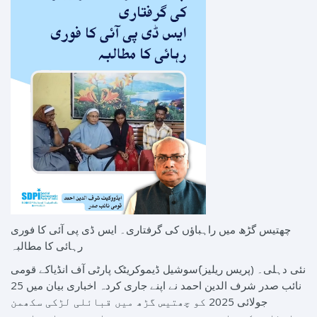
چھتیس گڑھ میں راہباؤں کی گرفتاری۔ ایس ڈی پی آئی کا فوری
رہائی کا مطالبہ
نئی دہلی۔ (پریس ریلیز)َسوشیل ڈیموکریٹک پارٹی آف انڈیاکے قومی
نائب صدر شرف الدین احمد نے اپنے جاری کردہ اخباری بیان میں 25
جولائی 2025 کو چھتیس گڑھ میں قبائلی لڑکی سکھمن