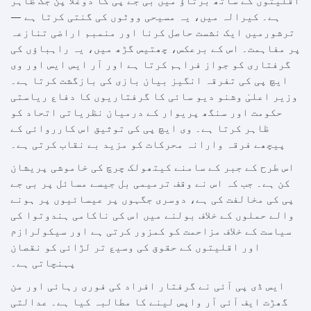
اقلیتوں کے ساتھ برتاؤ میں بی جے پی کا دوغلا پن جگ ظاہر
ہے۔ کیرالہ میں، یہ مسیحی ووٹوں کی گنتی کرتا ہے —
ترشورمیں ایک نشست حاصل کرنا اور منمبم اراضی تنازعہ
پر مفاہمت۔ اس کے برعکس، چھتیس گڑھ میں، یہ راہباؤں کی
گرفتاری کو جواز فراہم کرتا ہے اور آر ایس ایس اور وی
ایچ پی کی تفرقہ انگیز بیان بازی کی بازگشت کرتا ہے۔
وزیر اعلیٰ وشنو دیو سائی کا گرفتاریوں کا دفاع ریاستی
حکومت اور سنگھ پریوار کے درمیان نظریاتی اتحاد کو
ظاہر کرتا ہے۔ وی ایچ پی کی توثیق اس کارروائی کے
پیچھے فرقہ وارانہ محرکات کو مزید بے نقاب کرتی ہے۔
اس طرح کے جبر کے سامنے کیتھولک چرچ کی خاموشی پریشان
کن ہے۔ جب کہ اس نے وقف ترمیمی بل جیسے مسائل پر بی جے
پی کی مخالفت کی ہے، دوسری جگہوں پر عیسائیوں پر ہونے
والے حملوں کے خلاف بولنے میں اس کی ناکامی ہندوتوا کی
سیاست کے خلاف مزاحمت کو کمزور کرتی ہے اور سیکولرازم
اور اقلیتوں کے حقوق کی وسیع تر لڑائی کو نقصان
پہنچاتی ہے۔
ایس ڈی پی آئی نے گرفتار افراد کی فوری رہائی اور من
گھڑت ایف آئی آر واپس لینے کا مطالبہ کیا ہے۔ عدالتی