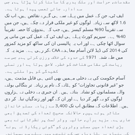
مقدمات، حراست اور ملک بدری کا سامنا کرنا پڑتا ہے، جس
سے ادارہ جاتی تعصب پیدا ہوتا ہے۔
ایف ٹی، جن کے عمل میں پہلے سے ہی گہرے نقائص ہیں، اب تک
1.6 لاکھ سے زیادہ لوگوں کو غیر ملکی قرار دے چکے ہیں، جن میں
سے تقریباً 90% مسلم کیسز ہیں، جب کہ ہندوؤں کا حصہ تقریباً
40% ہے۔ سپریم کورٹ پہلے ہی ایف ٹی کے عمل کی من مانی پر
سوال اٹھا چکی ہے اور اب یہ پالیسی ان کی ساکھ کو مزید کمزور
کر رہی ہے۔ مزید یہ کہ، CAA کی 2014 کی ڈیڈ لائن آسام معاہدے
میں طے شدہ 1971 کی حدود کی خلاف ورزی کرتی ہے، جس سے
ریاست کی مقامی شناخت کو خطرہ لاحق ہوتا ہے اور نسلی
کشیدگی کو ہوا ملتی ہے۔
آسام حکومت کی بے دخلی مہمیں بھی اتنی ہی قابل مذمت ہیں،
جو ”غیر قانونی تجاوزات” کو ہٹانے کے نام پر زیادہ تر بنگالی بولنے
والے مسلمانوں کو نشانہ بناتے ہیں۔ ان جبری بے دخلی نے ہزاروں
لوگوں کو بے گھر کر دیا ہے اور ان کے گھر اور زندگیاں تباہ کر دی
ہیں۔ اطلاعات کے مطابق اب تک 3,400 سے زیادہ مسلم خاندان
متاثر ہوئے ہیں، حالانکہ صحیح تعداد کی تصدیق ابھی
جاری ہے۔ مزید برآں، حالیہ ووٹر لسٹ پر نظرثانی نے بھی
بڑی تعداد میں مسلم ووٹروں کو ”کوئی ریکارڈ نہ ہونے”
کی بنیاد پر ہٹا دیا، جس کے نتیجے میں پہلے سے پسماندہ