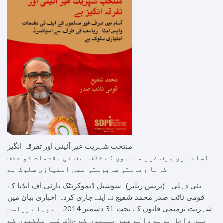
منتخب شہریت غیر آئینی اور تفرقہ انگیز
آسام میں صرف غیر مسلموں کے خلاف ایف ٹی مقدمات کو حذف
کرنا ریاستی سرپرستی میں امتیازی سلوک ہے
نئی دہلی۔ (پریس ریلیز)۔سوشیل ڈیموکریٹک پارٹی آف انڈیا کے
قومی نائب صدر محمد شفیع نے اپنے جاری کردہ اخباری بیان میں
شہریت ترمیمی قانون کے تحت 31 دسمبر 2014 سے پہلے ریاست
میں داخل ہونے والے غیر مسلموں کے خلاف غیر ملکیوں کے