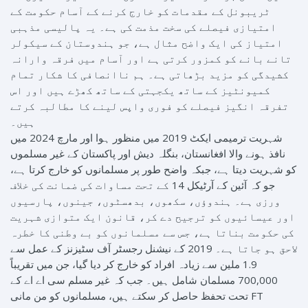
ٹریبونل کے مقدمات کو خارج کرنے کے آسام حکومت کے
امتیازی فیصلے کی سخت مذمت کی ہے۔ یہ پالیسی مذہبی
امتیاز کی ایک واضح مثال ہے، جو ہندوستان کے سیکولر
تانے بانے کو کمزور کرتی ہے اور آسام میں فرقہ وارانہ
کشیدگی کو مزید بڑھاتی ہے۔ ہم ناانصافی کا شکار تمام
کمیونٹیز کے ساتھ یکجہتی کے ساتھ کھڑے ہیں اور اس
تفرقہ انگیز فیصلے کو فوری واپس لینے کا مطالبہ کرتے
ہیں۔
شہریت ترمیمی ایکٹ 2019 میں منظور ہوا اور مارچ 2024 میں
نافذ ہونے والا افغانستان، بنگلہ دیش اور پاکستان کے غیر مسلموں
کو شہریت دیتا ہے، جبکہ واضح طور پر مسلمانوں کو خارج کرتا ہے،
جو کہ آئین کے آرٹیکل 14 کے تحت مساوات کی ضمانت کی خلاف
ورزی ہے۔ ہندوؤں، سکھوں، بدھسٹوں، جینوں، پارسیوں
اور عیسائیوں کو ترجیح دے کر، قانون ایک متوازی شہریت
کی حکومت بناتا ہے، جس سے مسلمانوں کو بے وطنی کا خطرہ
لاحق ہو جاتا ہے۔ 2019 کے نیشنل رجسٹر آف سٹیزنز کے عمل سے
1.9 ملین سے زیادہ افراد کو خارج کر دیا گیا، جن میں تقریباً
700,000 مسلمان شامل ہیں۔ جب کہ غیر مسلم سی اے اے کے
تحت تحفظ حاصل کر سکتے ہیں، مسلمانوں کو من مانی FT