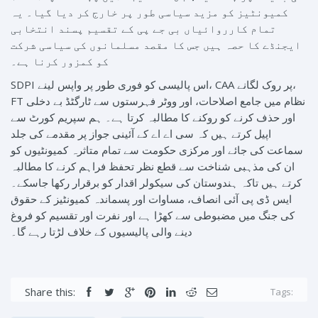
کمیونٹیز کو مزید سیاسی طور پر خارج کر دیا گیا۔ یہ
تمام کارروائیاں بی جے پی کے تقسیم پسند انتخابی
ایجنڈے کا حصہ ہیں جس کا مقصد مسلمانوں کی سیاسی شرکت
کو کمزور کرنا ہے۔
SDPI اس پالیسی کو فوری طور پر واپس لینے، CAA پر روک لگانے،
FT نظام میں جامع اصلاحات، اور ووٹر فہرستوں سے ٹارگٹڈ بے دخلی
اور حذف کرنے کو روکنے کا مطالبہ کرتا ہے۔ ہم سپریم کورٹ سے
اپیل کرتے ہیں کہ سی اے اے کے آئینی جواز پر مقدمے کی جلد
سماعت کی جائے اور مرکزی حکومت سے تمام متاثرہ کمیونٹیوں کو
ان کی مذہبی شناخت سے قطع نظر تحفظ فراہم کرنے کا مطالبہ
کرتے ہیں تاکہ ہندوستان کی سیکولر اقدار کو برقرار رکھا جاسکے۔
ایس ڈی پی آئی انصاف، مساوات اور پسماندہ کمیونٹیز کے حقوق
کی جنگ میں مضبوطی سے کھڑا ہے اور نفرت اور تقسیم کو فروغ
دینے والی پالیسیوں کے خلاف لڑتا رہے گا۔
Share this:
Tags: