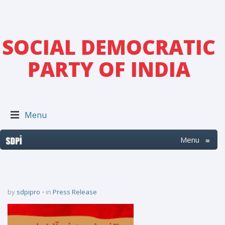
SOCIAL DEMOCRATIC
PARTY OF INDIA
Menu
Menu
≡
by
sdpipro
in
Press Release