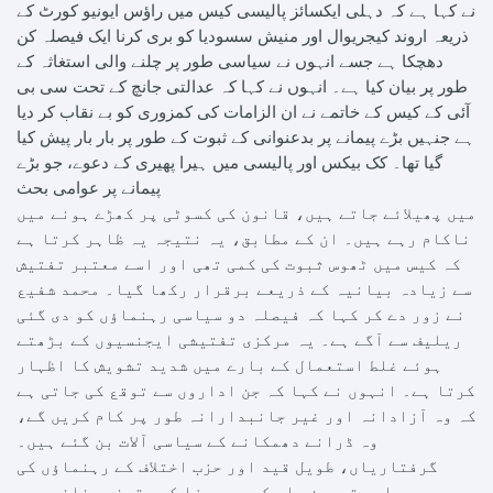
نے کہا ہے کہ دہلی ایکسائز پالیسی کیس میں راؤس ایونیو کورٹ کے
ذریعہ اروند کیجریوال اور منیش سسودیا کو بری کرنا ایک فیصلہ کن
دھچکا ہے جسے انہوں نے سیاسی طور پر چلنے والی استغاثہ کے
طور پر بیان کیا ہے۔ انہوں نے کہا کہ عدالتی جانچ کے تحت سی بی
آئی کے کیس کے خاتمے نے ان الزامات کی کمزوری کو بے نقاب کر دیا
ہے جنہیں بڑے پیمانے پر بدعنوانی کے ثبوت کے طور پر بار بار پیش کیا
گیا تھا۔ کک بیکس اور پالیسی میں ہیرا پھیری کے دعوے، جو بڑے
پیمانے پر عوامی بحث
میں پھیلائے جاتے ہیں، قانون کی کسوٹی پر کھڑے ہونے میں
ناکام رہے ہیں۔ ان کے مطابق، یہ نتیجہ یہ ظاہر کرتا ہے
کہ کیس میں ٹھوس ثبوت کی کمی تھی اور اسے معتبر تفتیش
سے زیادہ بیانیہ کے ذریعے برقرار رکھا گیا۔ محمد شفیع
نے زور دے کر کہا کہ فیصلہ دو سیاسی رہنماؤں کو دی گئی
ریلیف سے آگے ہے۔ یہ مرکزی تفتیشی ایجنسیوں کے بڑھتے
ہوئے غلط استعمال کے بارے میں شدید تشویش کا اظہار
کرتا ہے۔ انہوں نے کہا کہ جن اداروں سے توقع کی جاتی ہے
کہ وہ آزادانہ اور غیر جانبدارانہ طور پر کام کریں گے،
وہ ڈرانے دھمکانے کے سیاسی آلات بن گئے ہیں۔
گرفتاریاں، طویل قید اور حزب اختلاف کے رہنماؤں کی
عوامی توہین، اس کے بعد سزا کو یقینی بنانے میں