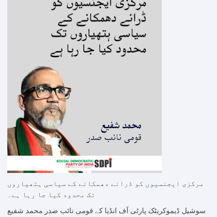
مرکزی ایجنسیوں کو ڈرانے دھمکانے کے سیاسی ہتھیاروں
تک محدود کیا جا رہا ہے۔
سوشیل ڈیموکریٹک پارٹی آف انڈیا کے قومی نائب صدر محمد شفیع