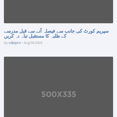
سپریم کورٹ کی جانب سے فیصلہ آنے سے قبل مدرسے
کے طلبہ کا مستقبل تباہ نہ کریں
by
sdpipro
Aug 04 2026