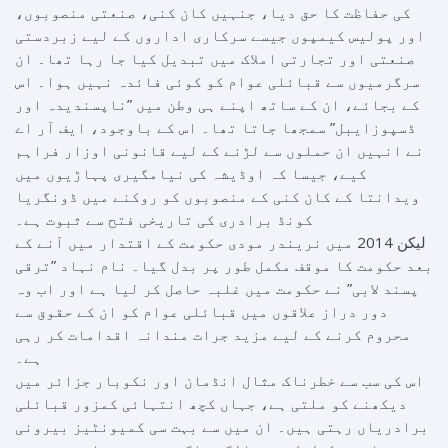
کی حفاظت کا حق دیا، جنہیں کان کنی، صنعتی منصوبوں،
اور پولیس کیمپوں جیسے سرکاری اداروں کے لیے زبردستی
صنعتی اور تجارتی املاک میں تبدیل کیا جا رہا تھا۔ ان
سرگرمیوں سے قبائلی عوام کو کوئی فائدہ نہیں ہوا۔ اس
کے بجائے، ان کے ساتھ اپنے ہی وطن میں ”ناپسندیدہ اور
ڈسپوزایبل” سمجھا جاتا تھا۔ اس کے باوجود، ایف آر اے
نے انہیں ان حملوں سے لڑنے کے لیے قانونی اوزار فراہم
کیے، جیسا کہ اوڈیشہ کی نیامگیری پہاڑیوں میں
ویدانتا کے کان کنی کے منصوبوں کو روکنے میں ڈونگریا
کونڈ برادری کی تاریخی فتح سے ثبوت ہے۔
لیکن 2014 میں نریندر مودی حکومت کے اقتدار میں آنے کے
بعد حکومت کا موقف مکمل طور پر بدل گیا۔ نام نہاد ”ترقی
پسند لابی” نے حکومت میں غلبہ حاصل کر لیا ہے اور اب وہ
دور دراز علاقوں میں قبائلی عوام کو ان کے حقوق سے
محروم کرنے کے لیے مزید جرات مندانہ اقدامات کر رہی
ہے۔
اس کی سب سے خطرناک مثال انڈمان اور نکوبار جزائر میں
دیکھنے کو ملتی ہے، جہاں کچھ انتہائی کمزور قبائلی
برادریاں رہتی ہیں۔ ان میں سے بہت سی کمیونٹیز بیرونی