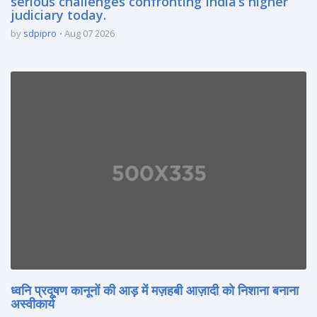
serious challenges confronting India’s higher
judiciary today.
by
sdpipro
Aug 07 2026
ध्वनि प्रदूषण कानूनों की आड़ में मज़हबी आज़ादी को निशाना बनाना
अस्वीकार्य