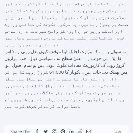
نکوبار کے قبائلی عوام میں اوڈیشہ کے ڈونگریا کونڈوں
کے برعکس طویل جدوجہد کرنے اور سپریم کورٹ تک لڑنے کی
صلاحیت نہیں ہے۔ ان کے حقوق کے رکھوالے ہی انہیں ان کی
قسمت پر چھوڑ رہے ہیں۔ یہ مرکزی حکومت کی قبائلی وزارت
اور اس کے وزیر جوال اورم کی واضح غیر ذمہ داری ہے جو
خود ایک قبائلی رہنما ہونے کے باوجود سیاسی دباؤ میں
ذمہ داری سے بچ رہے ہیں۔
اب سوال یہ ہے کہ وزارت اچانک اپنا موقف کیوں بدل رہی ہے؟ اس
کا ایک ہی جواب ہے: اعلیٰ سطح سے سیاسی دباؤ۔ جب ہزاروں
کروڑ روپے کے کارپوریٹ مفادات ملوث ہوتے ہیں تو تمام اصول ہوا
میں پھینک دیے جاتے ہیں۔ نکوبار کا 81,000 کروڑ روپے کا ہوائی
اڈہ اور بندرگاہ کا منصوبہ ایک اہم مثال ہے۔ لیکن
بدقسمتی سے، یہ ایف آر اے کے زوال کا آغاز ہے — وہی
قانون جو ہندوستان کے روایتی جنگلات میں رہنے والوں
اور قبائلی لوگوں، ہمارے سب سے زیادہ کمزور شہریوں کو
تحفظ فراہم کرنے کی کوشش کرتا ہے۔
Share this:
Tags: