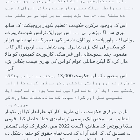
دنیا سے مکمل طور پر الگ تھلگ رہتی ہیں، اور بیرونی
دنیا سے رابطہ مہلک بیماریاں جیسے وبائی امراض کو جنم
دے سکتا ہے، جس سے بڑے پیمانے پر تباہی ہو سکتی ہے۔
اس کے باوجود مرکزی حکومت ”عظیم نکوبار پروجیکٹ” کے ساتھ
تیزی سے آگے بڑھ رہی ہے۔ اس میں ایک ٹرانس شپمنٹ پورٹ،
ہوائی اڈے، پاور پلانٹ، اور ٹاؤن شپس کی تعمیر کے ساتھ ساتھ جزائر
کو ملانے والی ایک بڑی شاہراہ بھی شامل ہے۔ اربوں ڈالر کا یہ
منصوبہ چند ہندوستانی اور غیر ملکی کارپوریٹ کمپنیوں کو مالا
مال کرے گا لیکن قبائلی عوام کو اس کی بھاری قیمت چکانی پڑے
گی۔
اس منصوبے کے لیے حکومت 13,000 ہیکٹر سے زیادہ جنگلات
حاصل کرنے اور روایتی باشندوں کو بے گھر کرنے کا ارادہ
رکھتی ہے۔ ایف آر اے کے قوانین کے مطابق، اس کے لیے ایک
تفصیلی عمل اور گرام سبھا کے ساتھ شفاف مشاورت کی
ضرورت ہے۔
تاہم، مرکزی حکومت نے ان طریقہ کار کو نظرانداز کیا اور نکوبار
انتظامیہ سے محض ایک رسمی ”رضامندی خط” حاصل کیا۔ قومی
میڈیا رپورٹس کے مطابق، اگست 2022 میں، نکوبار کے ڈپٹی کمشنر
نے تصدیق کی کہ ایف آر اے کے تحت تمام حقوق کو حتمی شکل دے
دی گئی ہے اور ان کا تصفیہ ہوچکا ہے، اور روایتی باشندوں سے