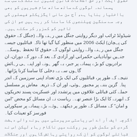
پسماندہ لوگوں کے ساتھ ساتھ عام شہریوں کو بھی
بااختیار بنایا ہے، آج من مانی ایگزیکٹو فیصلوں کی
وجہ سے سنگین چیلنجوں کا سامنا کر رہے ہیں جو ان کی
تاثیر کو کمزور کر سکتے ہیں۔
شیڈولڈ ٹرائب اور دیگر روایتی جنگل میں رہنے والے (جنگل کے حقوق
کی پہچان) ایکٹ 2006 میں منظور کیا گیا تھا تاکہ قبائلیوں جیسے
جنگل میں رہنے والے روایتی لوگوں کے حقوق کا تحفظ ہوسکے۔
جنہیں نوآبادیاتی حکمرانی اور آزادی کے بعد کے دور کے دوران، ان
برادریوں کو بڑے پیمانے پر جبر، بے گھر ہونے اور اپنے ہی رہائش
گاہوں سے بے دخلی کا سامنا کرنا پڑاتھا۔
نتیجے کے طور پر، قبائلیوں کی ایک بڑی تعداد اپنی سرزمین کے اندر
پناہ گزین بننے پر مجبور ہوئی، اور ان کے ذریعہ معاش پر مسلسل
حملے کئی قبائلی علاقوں میں پرتشدد اور عسکریت پسند تحریکوں
کے ابھرنے کا ایک بڑا عنصر تھے۔ ریاست نے ان مسائل کو محض ”امن
و امان” کے مسائل کے طور پر دیکھتے ہوئے، بڑے پیمانے پر سیکورٹی
فورسز کو تعینات کیا۔
اگرچہ ایف آر اے اس ریاستی سرپرستی میں ہونے والی دہشت
گردی کو مکمل طور پر روکنے میں ناکام رہا، لیکن اس نے
قبائلی لوگوں کو ان کے روایتی رہائش گاہوں اور جنگلات