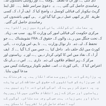
رضامندی حاصل کی گئی ہے۔ یہ دعویٰ سراسر غلط ہے۔ لٹل اینڈ
گریٹ نیکوبار کی قبائلی کونسل نے واضح کیا کہ ایف آر اے کے کسی
طریقہ کار پر کبھی عمل نہیں کیا گیا اور نہ ہی کبھی باشندوں کی
رضامندی حاصل کی گئی۔
یہ معاملہ اب کولکتہ ہائی کورٹ میں زیر التوا ہے۔
مرکزی حکومت کی قبائلی امور کی وزارت کا رویہ سب سے زیادہ
تشویشناک ہے، جو FRA کے تحت جنگل میں رہنے والوں کے حقوق کے
تحفظ کے لیے ذمہ دار نوڈل وزارت ہے۔ تاہم، اس وزارت نے ہائی
کورٹ میں ایک حلف نامہ داخل کیا ہے جس میں کہا گیا ہے کہ ایف
آر اے کے نفاذ میں اس کا کوئی کردار نہیں ہے، اور یہ ریاستوں اور
مرکز کے زیر انتظام علاقوں کی ذمہ داری ہے۔ اس نے یہاں تک
اعتراض کیا کہ ہائی کورٹ نے اسے عظیم نکوبار پروجیکٹ کیس میں
مدعا کیوں بنایا۔
یہ وزارت کی ذمہ داریوں سے صاف انکار ہے۔ یہ شرمناک ہے
کہ جس وزارت کو قبائلیوں کے حقوق کی حفاظت کرنی چاہئے
وہ یہ دعویٰ کر رہی ہے کہ اس کی کوئی ذمہ داری نہیں ہے۔
ریاستوں اور مرکز کے زیر انتظام علاقوں میں کارپوریٹ
دباؤ اور بھی زیادہ ہے، جس کی وجہ سے متاثرہ لوگوں کے
لیے انصاف حاصل کرنا تقریباً ناممکن ہے۔