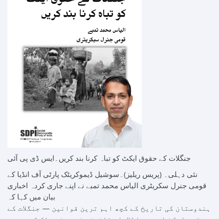
جنگلات کے حقوق ایکٹ کو تباہ کرنا بند کریں۔ایس ڈی پی آئی
نئی دہلی۔ (پریس ریلیز)۔سوشیل ڈیموکریٹک پارٹی آف انڈیا کے
قومی جنرل سکریٹری الیاس محمد تمبے نے اپنے جاری کردہ اخباری
بیان میں کہا کہ
ہندوستان کی تاریخ کے کچھ اہم ترین قوانین — جنگلات کے
حقوق ایکٹ اور حق اطلاعات قانون جنہوں نے ملک کے سب سے