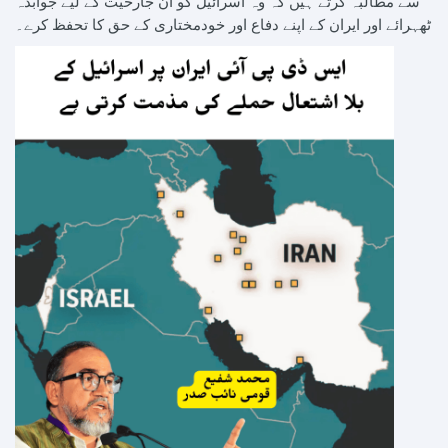
سے مطالبہ کرتے ہیں کہ وہ اسرائیل کو ان جارحیت کے لیے جوابدہ
ٹھہرائے اور ایران کے اپنے دفاع اور خودمختاری کے حق کا تحفظ کرے۔