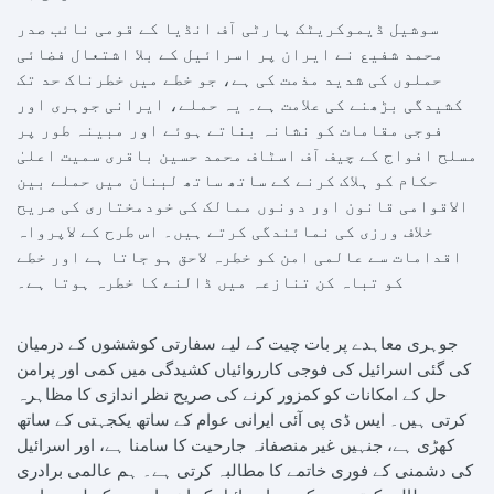
سوشیل ڈیموکریٹک پارٹی آف انڈیا کے قومی نائب صدر
محمد شفیع نے ایران پر اسرائیل کے بلا اشتعال فضائی
حملوں کی شدید مذمت کی ہے، جو خطے میں خطرناک حد تک
کشیدگی بڑھنے کی علامت ہے۔ یہ حملے، ایرانی جوہری اور
فوجی مقامات کو نشانہ بناتے ہوئے اور مبینہ طور پر
مسلح افواج کے چیف آف اسٹاف محمد حسین باقری سمیت اعلیٰ
حکام کو ہلاک کرنے کے ساتھ ساتھ لبنان میں حملے بین
الاقوامی قانون اور دونوں ممالک کی خودمختاری کی صریح
خلاف ورزی کی نمائندگی کرتے ہیں۔ اس طرح کے لاپرواہ
اقدامات سے عالمی امن کو خطرہ لاحق ہو جاتا ہے اور خطے
کو تباہ کن تنازعہ میں ڈالنے کا خطرہ ہوتا ہے۔
جوہری معاہدے پر بات چیت کے لیے سفارتی کوششوں کے درمیان
کی گئی اسرائیل کی فوجی کارروائیاں کشیدگی میں کمی اور پرامن
حل کے امکانات کو کمزور کرنے کی صریح نظر اندازی کا مظاہرہ
کرتی ہیں۔ ایس ڈی پی آئی ایرانی عوام کے ساتھ یکجہتی کے ساتھ
کھڑی ہے، جنہیں غیر منصفانہ جارحیت کا سامنا ہے، اور اسرائیل
کی دشمنی کے فوری خاتمے کا مطالبہ کرتی ہے۔ ہم عالمی برادری