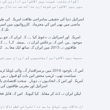
اقوام متحدہ جیسے بین الاقوامی اداروں کی م
اسرائیل دنیا کی حقیقی سامراجی طاقت امریکہ کی طرف
ماضی میں بھی اس کی مجرمانہ کارروائیوں میں اسرائ
تک کہ 
امریکہ اور اسرائیل نے دعویٰ کیا ہے کہ ایران کے ج
موجود ہیں۔اس کے برعکس ایران نے ہمیشہ کہا ہے کہ و
طاقتوں نے 2015 میں ایران کے ساتھ ای
سیاست تھی– ٹرمپ محض اس بات کو قبول نہیں کرنا 
امریکہ اور اس کے اتحادیوں نے دوبارہ سخت اقتصادی پاب
اسرائیل اور مغربی طاقتوں کی 
لیکن ایران نے ڈٹ کر مقابلہ کیا کیونکہ اس کے قابل
ان حالات میں نیتن یاہو نے انتہائی خطرناک او