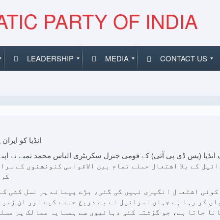
TIC PARTY OF INDIA
LEADERSHIP
MEDIA
CONTACT US
انڈیا کو ایرا
ائیل کے بلا اشتعال حملے تمام بین الاقوامی کنونشنوں کے سرا
کرن
 کوئی اشتعال انگیزی نہیں کی گئی، بڑے پیمانے پر نسل کشی کے
ں کر رہا ہے جہاں اسرائیل نے بے دریغ حملے کیے اور ان زمینو
نا جاتا ہے، جو گزشتہ کئی دہائیوں سے ہمسایہ ممالک پر مسلس