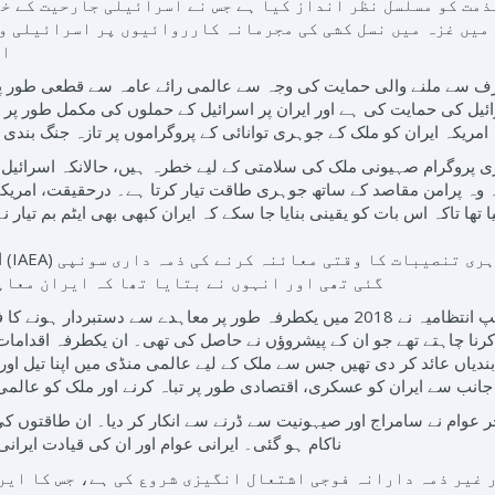
ذمت کو مسلسل نظر انداز کیا ہے جس نے اسرائیلی جارحیت کے خل
اع
 سے ملنے والی حمایت کی وجہ سے عالمی رائے عامہ سے قطعی طور پر ب
یل کی حمایت کی ہے اور ایران پر اسرائیل کے حملوں کی مکمل طور پر من
امریکہ ایران کو ملک کے جوہری توانائی کے پروگراموں پر تازہ جنگ بندی 
وہری پروگرام صہیونی ملک کی سلامتی کے لیے خطرہ ہیں، حالانکہ اسرائیل
ہ پرامن مقاصد کے ساتھ جوہری طاقت تیار کرتا ہے۔ درحقیقت، امریکی 
ک معاہدہ کیا تھا تاکہ اس بات کو یقینی بنایا جا سکے کہ ایران کبھی بھی ایٹم بم
ا
گئی تھی اور انہوں نے بتایا تھا کہ ایران معاہ
اس کے باوجود 2016 میں برسراقتدار آنے والی ڈونلڈ ٹرمپ انتظامیہ نے 2018 میں یکطرف
چاہتے تھے جو ان کے پیشروؤں نے حاصل کی تھی۔ ان یکطرفہ اقدامات نے
ندیاں عائد کر دی تھیں جس سے ملک کے لیے عالمی منڈی میں اپنا تیل اور 
جانب سے ایران کو عسکری، اقتصادی طور پر تباہ کرنے اور ملک کو عال
 فخر عوام نے سامراج اور صیہونیت سے ڈرنے سے انکار کر دیا۔ ان طاقتو
ناکام ہو گئی۔ ایرانی عوام اور ان کی قیادت ایران
ر غیر ذمہ دارانہ فوجی اشتعال انگیزی شروع کی ہے، جس کا ای