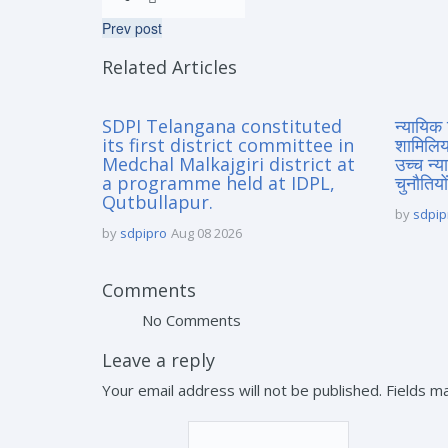
Prev post
Related Articles
SDPI Telangana constituted
न्यायिक 
its first district committee in
शामिलिय
Medchal Malkajgiri district at
उच्च न्
a programme held at IDPL,
चुनौतियों
Qutbullapur.
by
sdpip
by
sdpipro
Aug 08 2026
Comments
No Comments
Leave a reply
Your email address will not be published. Fields 