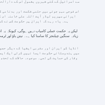
سے اسرائیل کے کئی شہروں بشمول اس کے دارالحک
اس فوجی مہم جوئی میں حتمی شکست اور بدنامی ک
ایرانی سپریم لیڈر آیت اللہ علی خامنہ ای کو
ہے۔ یاد رہے کہ ایران پر حکومت کس نے کر
لیکن یہ حکمت عملی کامیاب نہیں ہوگی، کیونکہ یہ ان
زیادہ سنگین چیلنجز کا سامنا کیا ہے۔ نیتن یاؤ اور ٹ
انڈیا کو ایران اور مغربی ایشیا کے دیگر حصو
میں ہندوستانی حکومت ایسا نہیں کرتی ایک ایسے
وقار کی حمایت کی تھی۔ موجودہ حالات کے تحت، 