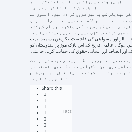
 ایران پر جنگ کی ہوائیں بونے والے نیتن یاہو
اب طوفان کا سامنا کررہے ہیں۔
کی تبدیلی کی باتیں شروع کر دی ہیں۔ انہوں نے
 سے سامنے آنے والا سب سے غیر ذمہ دارانہ بیان
بنیادی اصول کو بھی عالمی جنڈرم اور اس کی کٹھ
دعویٰ کرنے کی تڑپ میں ہوا میں پھینک دیا ہے۔
گوں نے ہٹلر اور مسولینی کی فاشسٹ حکومتوں سمیت بہت
ہیں ہوگا۔ عالمی تاریخ کے اس نازک موڑ پر ہندوستان کو
ئے اور انصاف اور انسانی حقوق کی حمایت کرنی چاہئے۔
بدقسمتی سے، وزیر اعظم نریندر مودی کی قیادت
ماضی میں بین الاقوامی معاملات میں انصاف اور
وقار کو برقرار رکھنے کے اپنے فرض میں بری طرح
ناکام ہو گیا ہے۔
Share this:
Tags: