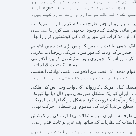
اف بڑی تعداد میں قراردادیں منظور کی ہیں اور
ہاگHague میں بین الاقوامی فوجداری عدالت جس نے حال ہی میں غزہ میں نسل کشی کی مجرمانہ کارروائیوں پر اسرائیلی وزیر اعظم بنجمن نیتن یاہو اور دیگر
لیٰ حکام کے خلاف فوجداری وارنٹ جاری کیے ہیں۔
ے نیاز ہو کر جس طرح سے کام کر رہا ہے۔ امریکہ نے
 مانی نوعیت کے باوجود اب بھی ایسا کر رہا ہے، یہاں
کے لیے مذاکرات کی میز پر لانے کی کوششیں کر رہا تھا۔
 ایک ایٹمی طاقت ہے جس کے پاس بڑی تعداد میں ایٹم بم
صدر براک اوباما کے دور میں، امریکی زیرقیادت مغربی
 تیار نہ کرے اور اس کے جوہری پاور اسٹیشنوں کو بین الاقوامی
معائنہ کے تحت لایا جائے۔
قوام متحدہ کے تحت بین الاقوامی ایٹمی توانائی ایجنسی (IAEA) سمیت بین الاقوامی ایجنسیوں کو ایران میں جوہری تنصیبات کا وقتی معائنہ کرنے کی ذمہ داری سونپی
دے کے مطابق اپنے وعدوں کا سختی سے پابند ہے۔
ہ طور پر معاہدے سے دستبردار ہونے کا فیصلہ کیا۔ امریکی کارروائی کی واحد وجہ اس کی ملکی
 ایران کو ایک مشکل صورتحال میں ڈال دیا تھا کیونکہ
دیگر برآمدات فروخت کرنا مشکل ہو گیا تھا۔ یہ امریکہ،
می سطح پر تنہا کرنے کی مذموم اور شیطانی حرکت تھی۔
ں کی طرف سے ایران میں مشکلات پیدا کرنے کی ہر کوشش
ی انقلاب کے نظریات کے ساتھ اپنے عزم پر ثابت قدم رہی۔
ران نے مناسب جواب دیتے ہوئے بیلسٹک میزائلوں