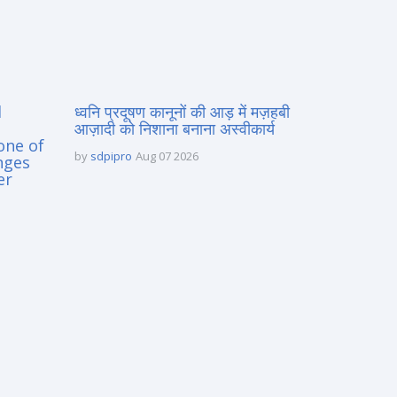
d
ध्वनि प्रदूषण कानूनों की आड़ में मज़हबी
आज़ादी को निशाना बनाना अस्वीकार्य
one of
by
sdpipro
Aug 07 2026
nges
er