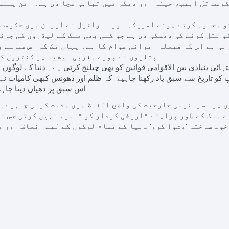
ومت تل ابیب، حیفہ اور دیگر میں تباہی مچا دی ہے۔ امن پسند
و محسوس کرتے ہوئے امریکہ اور اسرائیل نے ایران میں حکومت 
 قتل کرنے کی دھمکی دی ہے جو کسی بھی ملک کے لیڈروں کی جانب
نی ہے اس کا فیصلہ ایرانی عوام کا ہے۔ یہاں تک کہ اس سب سے 
پتلیوں نے پورے مغربی ایشیا پر کنٹرول کا 
تہائی بنیادی بین الاقوامی قوانین کو بھی چیلنج کرتی ہے۔ دنیا کے لو
رمپ کو تاریخ سے سبق یاد رکھنا چاہیے- کہ ظلم اور دھونس کبھی کامیاب ن
اس سبق پر دھیان دینا چاہ
ں پر اسرائیلی جارحیت کی واضح الفاظ میں مذمت کرنی چاہیے۔ 
 ملک کے طور پراپنے تاریخی کردار کو تسلیم نہیں کرتی جس نے 
خود ساختہ ‘وشوا گرو’ دنیا کے تمام لوگوں کے لیے انصاف اور 