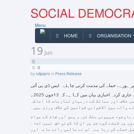
SOCIAL DEMOCRA
Menu
HOME
ORGANISATION
19
Jun
0
by
sdpipro
in
Press Release
ن پر ہورہے حملے کی مذمت کرنی چاہئے۔ ایس ڈی پی آئی
نئی دہلی۔ (پریس ریلیز)سوشیل ڈیموکریٹک پارٹی آف انڈیا (یس ڈی پی آئی) کے قومی جنرل سکریٹری الیاس محمد تمبے نے اپنے جاری کردہ اخباری بیان میں کہا ہے کہ 13جون 2025،
سر خلاف اور ممالک کے درمیان تنازعات کا احاطہ
ے والے بین الاقوامی قوانین کی خلاف ورزی ہیں۔
 باوجود صہیونی ملک غزہ، یمن اور شام کے عوام
ں پر قبضے کیے جن پر ان کا کوئی حق نہیں تھا۔
ل حملے کر رہا ہے۔ اس نے عالمی رائے عامہ اور