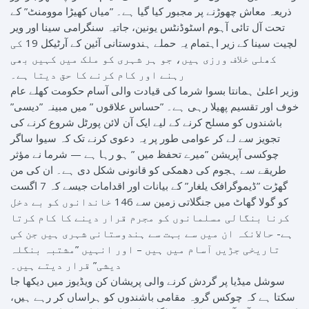
ذریعہ معاش چھوڑنے پر مجبور کیا گیا ہے۔ ”میاں کھیڑا موومنٹ” کے
تحت آل تائی آہوم اسٹوڈنٹس یونین، جاتیہ سنگرامی سینا اور ویر
لچیت سینا کے زیر اہتمام یہ حملے ہندوستانی آئین کے آرٹیکل 19 کی
کھلی خلاف ورزی ہیں، جو ہر شہری کو ملک میں کہیں بھی
رہنے اور کام کرنے کا حق دیتا ہے۔
وزیر اعلیٰ ہمانتا بسوا شرما کی قیادت والی آسام حکومت کھلے عام
خوف اور تقسیم پھیلا رہی ہے۔ ”حساس علاقوں ” میں مبینہ ”دیسی”
باشندوں کو مسلح کرنے کے لیے ایک آن لائن پورٹل شروع کرنے کی
تجویز سے لے کر عوامی طور پر یہ دعوی کرنے تک کہ سیوا ساگر
چوکسی آپریشن ”میرے تحفظ میں ” ہو رہا ہے — شرما نے مؤثر
طریقے سے ہجوم کی دھمکی کو قانونی شکل دی ہے۔ ان کی من
گھڑت ”ڈیموگرافک یلغار” کے بیانات اور اقدامات جیسے کہ 7 اگست
کو گولا گھاٹ میں جنگلاتی زمین سے 146 خاندانوں کو بے دخل
کرنا بنگالی مسلمانوں کو مجرم قرار دینے کا کام کرتا
ہے- حالانکہ ان میں سے بہت سے ہندوستانی شہری ہیں جن کی
تاریخی جڑیں آسام میں ہیں – اور انہیں ”مشتبہ بنگلہ
دیشی” قرار دیتے ہیں۔
سوشل میڈیا پر گردش کرنے والی پریشان کن ویڈیوز میں دیکھا جا
سکتا ہے کہ چوکس گروہ مقامی باشندوں کو ہراساں کر رہے ہیں،