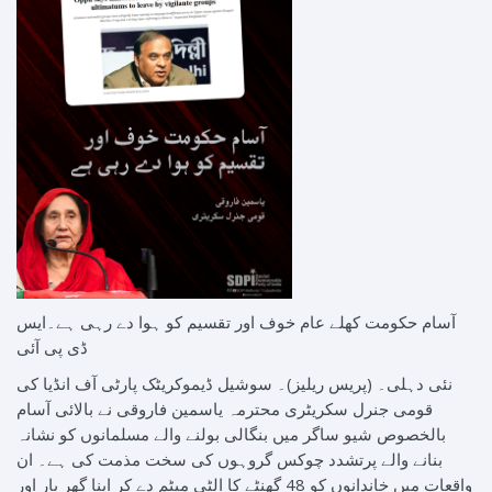
آسام حکومت کھلے عام خوف اور تقسیم کو ہوا دے رہی ہے۔ایس
ڈی پی آئی
نئی دہلی۔ (پریس ریلیز)۔ سوشیل ڈیموکریٹک پارٹی آف انڈیا کی
قومی جنرل سکریٹری محترمہ یاسمین فاروقی نے بالائی آسام
بالخصوص شیو ساگر میں بنگالی بولنے والے مسلمانوں کو نشانہ
بنانے والے پرتشدد چوکس گروہوں کی سخت مذمت کی ہے۔ ان
واقعات میں خاندانوں کو 48 گھنٹے کا الٹی میٹم دے کر اپنا گھر بار اور