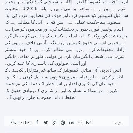
انہیں ”جئے آئے آکسوم” کا نعرہ لگانے یا شناختی کارڈ دکھانے پر مجبور
کر رہے ہیں۔ یہ بے ساختہ بدامنی نہیں ہے بلکہ 2026 کے انتخابات
سے قبل کمیونٹیز کو تقسیم کرنے اور خوف کی فضا پیدا کرنے کی ایک
منصوبہ بند حکمت عملی ہے۔ ایس ڈی پی آئی کا مطالبہ ہے کہ
آسام پولیس فوری طور پر تحقیقات کرے اور مجرموں کو سزا دے،
مزید تشدد کو روکنے کے لیے اسلحہ لائسنسنگ پالیسی کو معطل کرے
اور قومی انسانی حقوق کمیشن ان سنگین آئینی خلاف ورزیوں کی
آزادانہ تحقیقات کرے۔ ہم یہ بھی مطالبہ کرتے ہیں کہ چیف منسٹر
شرما اپنی اشتعال انگیز بیان بازی پر عوامی طور پر معافی مانگیں
اور آئینی اصولوں کی پاسداری کا عہد کریں۔
ایس ڈی پی آئی متاثرہ کمیونٹیز کے ساتھ غیر متزلزل یکجہتی کا
اظہار کرتی ہے اور تمام جمہوری قوتوں سے اپیل کرتی ہے کہ وہ
ہندوستان کی تکثیری اقدار پر اس خطرناک حملے کی مزاحمت
کریں۔ ہم انصاف، مساوات اور ہر شہری کے بنیادی حقوق کے
تحفظ کے لیے جدوجہد جاری رکھیں گے۔
Share this:
Tags: