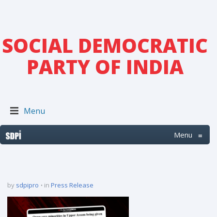
SOCIAL DEMOCRATIC
PARTY OF INDIA
Menu
Menu
≡
by
sdpipro
in
Press Release